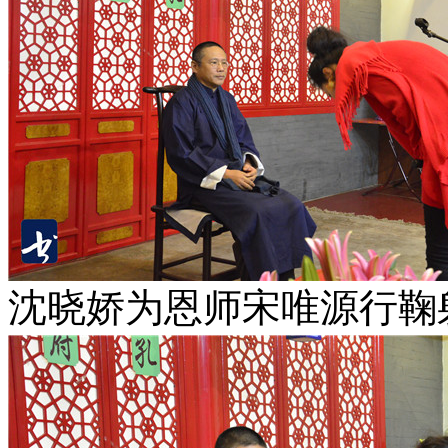
沈晓娇为恩师宋唯源行鞠