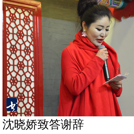
沈晓娇致答谢辞