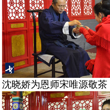
沈晓娇为恩师宋唯源敬茶