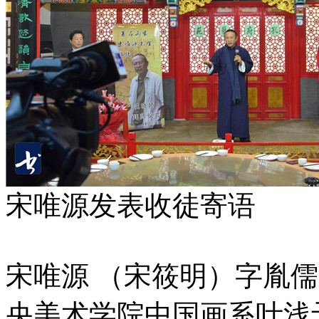
宋唯源发表收徒寄语
宋唯源 （宋筱明）字胤儒
央美术学院中国画系叶浅