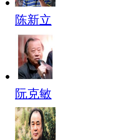
陈新立
阮克敏