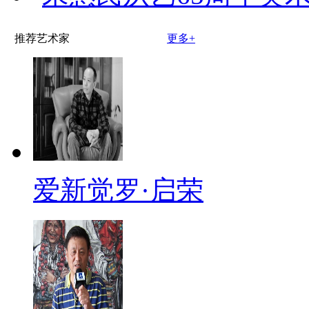
推荐艺术家
更多+
爱新觉罗·启荣