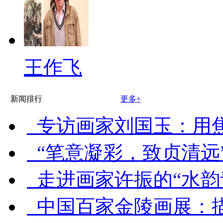
王作飞
新闻排行
更多+
专访画家刘国玉：用
“笔意凝彩，致贞清远
走进画家许振的“水韵
中国百家金陵画展：