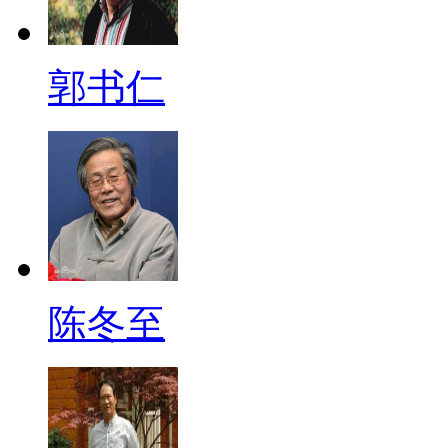
郭书仁
陈冬至