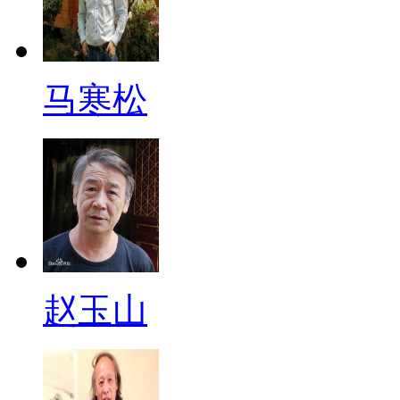
马寒松
赵玉山