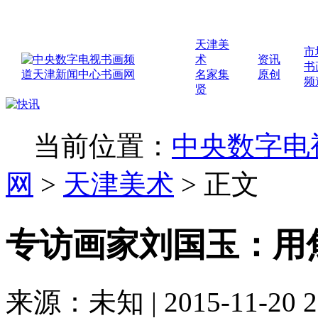
天津美
市
术
资讯
书
名家集
原创
频
贤
当前位置：
中央数字电
网
>
天津美术
>
正文
专访画家刘国玉：用
来源：未知 | 2015-11-20 2