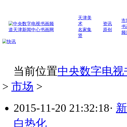
天津美
市
术
资讯
书
名家集
原创
频
贤
当前位置
中央数字电视
>
市场
>
2015-11-20 21:32:18
·
新
白热化