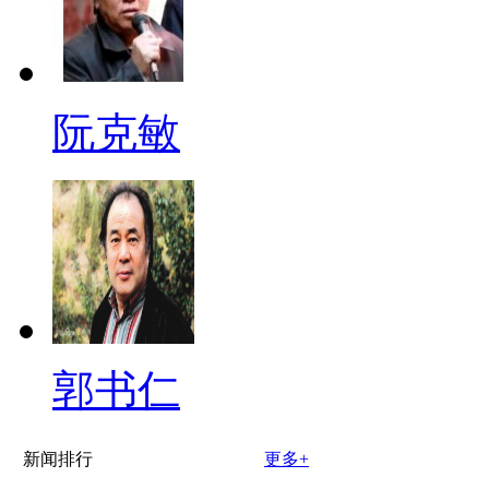
阮克敏
郭书仁
新闻排行
更多+