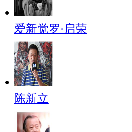
爱新觉罗·启荣
陈新立