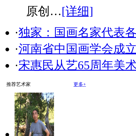
原创…
[详细]
·
独家：国画名家代表
·
河南省中国画学会成
·
宋惠民从艺65周年美
推荐艺术家
更多+