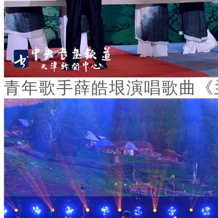
青年歌手薛皓垠演唱歌曲《