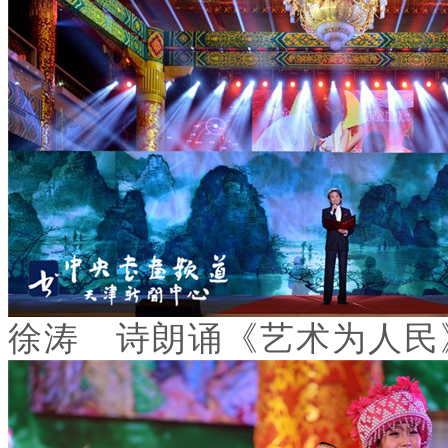
徐涛 诗朗诵《艺术为人民