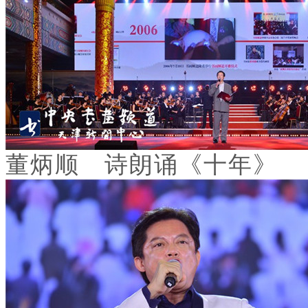
董炳顺 诗朗诵《十年》