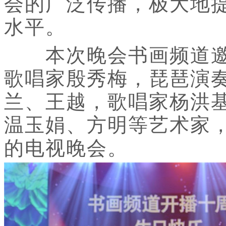
会的广泛传播，极大地
水平。
本次晚会书画频道邀
歌唱家殷秀梅，琵琶演
兰、王越，歌唱家杨洪
温玉娟、方明等艺术家
的电视晚会。