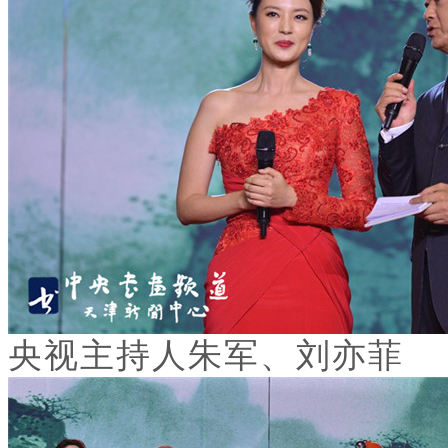
央视主持人朱军、刘亦菲