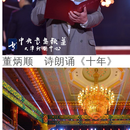
董炳顺 诗朗诵《十年》