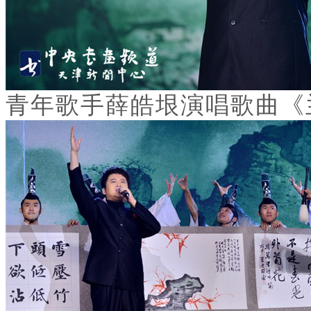
青年歌手薛皓垠演唱歌曲《