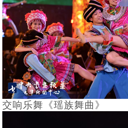
交响乐舞《瑶族舞曲》