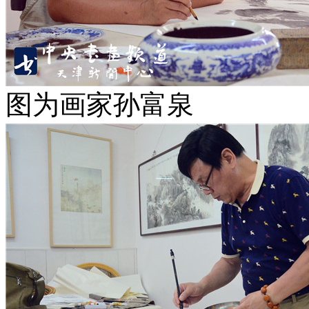
图为画家孙富泉