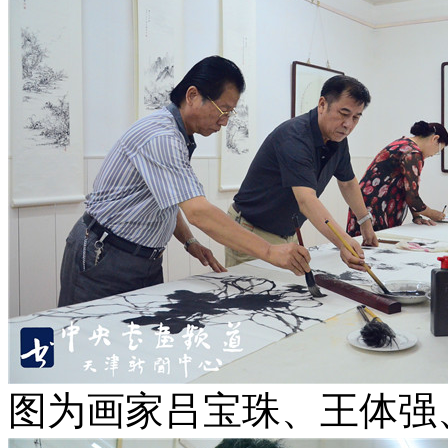
图为画家吕宝珠、王体强