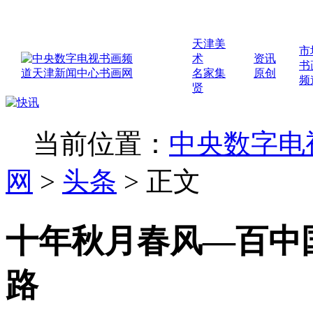
天津美
市
术
资讯
书
名家集
原创
频
贤
当前位置：
中央数字电
网
>
头条
>
正文
十年秋月春风—百中
路