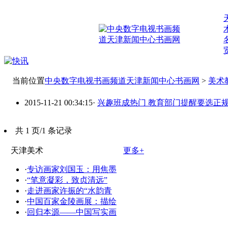
当前位置
中央数字电视书画频道天津新闻中心书画网
>
美术
2015-11-21 00:34:15
·
兴趣班成热门 教育部门提醒要选正
共 1 页/1 条记录
天津美术
更多+
·
专访画家刘国玉：用焦墨
·
“笔意凝彩，致贞清远”
·
走进画家许振的“水韵青
·
中国百家金陵画展：描绘
·
回归本源——中国写实画