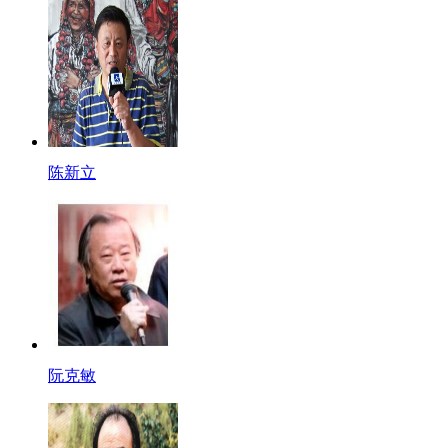
陈新立
阮克敏