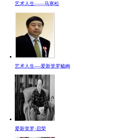
艺术人生——马寒松
艺术人生----爱新觉罗毓峋
爱新觉罗·启荣