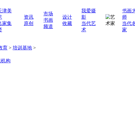
天津美
我爱摄
书画
市场
术
资讯
设计
影
师
书画
名家集
原创
收藏
当代艺
当代
频道
贤
术
家
教育
>
培训基地
>
规机构