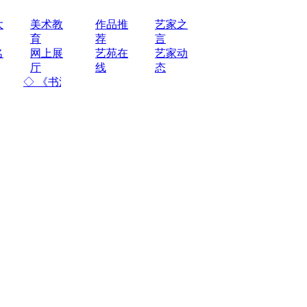
大
美术教
作品推
艺家之
育
荐
言
名
网上展
艺苑在
艺家动
厅
线
态
◇ 《书法不是艺术》---宋唯
◇ 宋唯源山水
◇ 宋唯源 临 