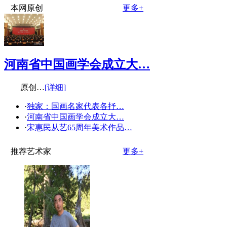
本网原创
更多+
河南省中国画学会成立大…
原创…
[详细]
·
独家：国画名家代表各抒…
·
河南省中国画学会成立大…
·
宋惠民从艺65周年美术作品…
推荐艺术家
更多+