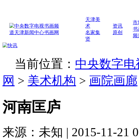
天津美
市
术
资讯
书
名家集
原创
频
贤
当前位置：
中央数字电
网
>
美术机构
>
画院画廊
河南匡庐
来源：未知 | 2015-11-21 0