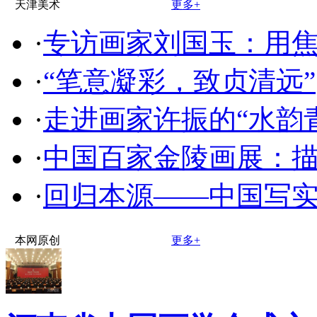
天津美术
更多+
·
专访画家刘国玉：用
·
“笔意凝彩，致贞清远”
·
走进画家许振的“水韵
·
中国百家金陵画展：
·
回归本源——中国写
本网原创
更多+