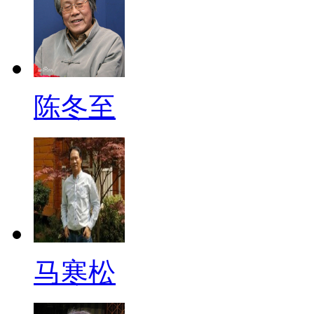
陈冬至
马寒松