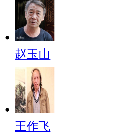
赵玉山
王作飞