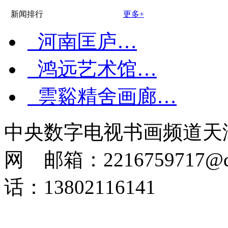
新闻排行
更多+
河南匡庐…
鸿远艺术馆…
雲谿精舍画廊…
中央数字电视书画频道天
网 邮箱：2216759717@q
话：13802116141