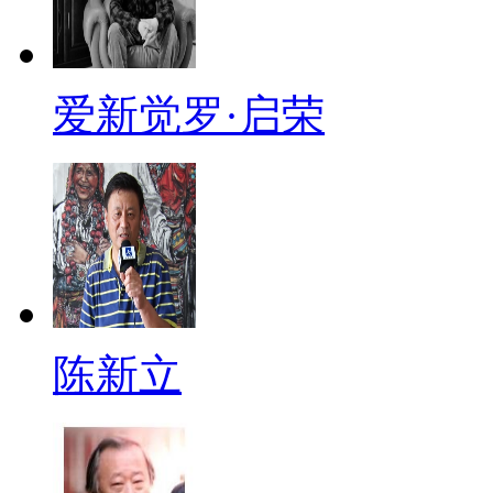
爱新觉罗·启荣
陈新立