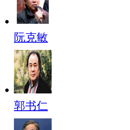
阮克敏
郭书仁